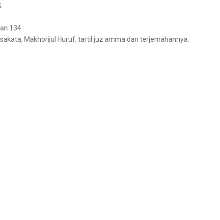
ه
dan 134
akata, Makhorijul Huruf, tartil juz amma dan terjemahannya.