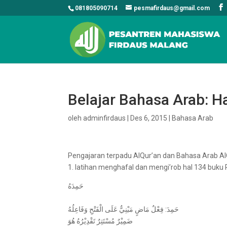
081805090714
pesmafirdaus@gmail.com
Belajar Bahasa Arab: H
oleh
adminfirdaus
|
Des 6, 2015
|
Bahasa Arab
Pengajaran terpadu AlQur’an dan Bahasa Arab AlQ
1. latihan menghafal dan mengi’rob hal 134 buku
حَمِدَهُ
حَمِدَ: فِعْلٌ مَاضٍ مَبْنِيٌّ عَلَى الْفَتْحِ وَفَاعِلُهُ
ضَمِيْرٌ مُسْتَتِرٌ تَقْدِيْرُهُ هُوَ