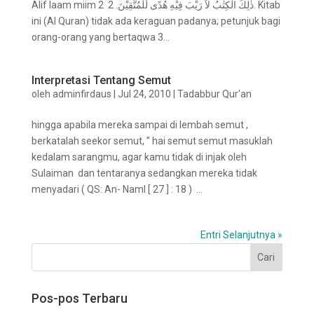
Alif laam miim 2 ذٰلِكَ الْكِتٰبُ لاَ رَيْبَ فِيْهِ هُدًى لِّلْمُتَّقِيْنَ. 2. Kitab
ini (Al Quran) tidak ada keraguan padanya; petunjuk bagi
orang-orang yang bertaqwa 3...
Interpretasi Tentang Semut
oleh
adminfirdaus
|
Jul 24, 2010
|
Tadabbur Qur'an
hingga apabila mereka sampai di lembah semut ,
berkatalah seekor semut, ” hai semut semut masuklah
kedalam sarangmu, agar kamu tidak di injak oleh
Sulaiman dan tentaranya sedangkan mereka tidak
menyadari ( QS: An- Naml [ 27 ] : 18 ) ...
Entri Selanjutnya »
Pos-pos Terbaru