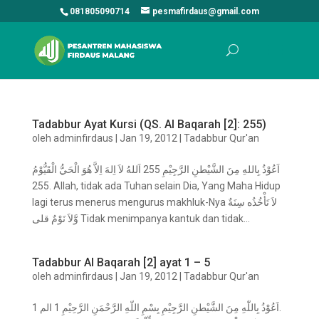
081805090714
pesmafirdaus@gmail.com
Tadabbur Ayat Kursi (QS. Al Baqarah [2]: 255)
oleh
adminfirdaus
|
Jan 19, 2012
|
Tadabbur Qur'an
اَعُوْذُ بِاللهِ مِنَ الشَّيْطنِ الرَّجِيْمِ 255 اَللهُ لاَ اِلهَ اِلاَّ هُوَ الْحَيُّ الْقَيُّوْمُ
255. Allah, tidak ada Tuhan selain Dia, Yang Maha Hidup
lagi terus menerus mengurus makhluk-Nya لاَ تَأْخُذُه سِنَةٌ
وَّلاَ نَوْمٌ قلى Tidak menimpanya kantuk dan tidak...
Tadabbur Al Baqarah [2] ayat 1 – 5
oleh
adminfirdaus
|
Jan 19, 2012
|
Tadabbur Qur'an
اَعُوْذُ بِاللّٰهِ مِنَ الشَّيْطنِ الرَّجِيْمِ بِسْمِ اللّهِ الرَّحْمَنِ الرَّحِيْمِ 1 الم 1.