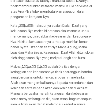
berdasar suka atau taatnya manusia, sebab Dzatnya
tidak membutuhkan ketaatan makhluk. Dia berkuasa di
atas Arsy-Nya tidak membutuhkan siapapun dalam
pengurusan kerajaan-Nya.
Kata الۡعَظِيۡمُ maksudnya adalah Dialah Dzat yang
kekuasaan-Nya melebihi batasan akal manusia untuk
mencernanya, disebabkan kebesaran dan keagungan-
Nya. Hakikat kekuasaannya terhadap makhluk benar-
benar nyata. Dzat dan sifat-Nya Maha Agung, Maha
Luas dan Maha Besar. Keagungan Dzat Allah ditunjukkan
oleh singgasana-Nya yang meliputi langit dan bumi.
Makna
الۡعَلِيُّ الۡعَظِيۡمُ
adalah Dia Esa dengan
ketinggian dan kebesarannya tidak seorangpun hamba
yang berusaha untuk mencapai posisi ini melainkan
Allah akan mengembalikannya kepada kerendahan dan
kehinaan serta kepada azab dan kehinaan di akhirat.
Manusia berusaha meraih ketinggian dan kebesaran
serta menyombongkan diri, akan tetapi bagaimanapun
juga ia tidak akan dapat melampaui kedudukannya