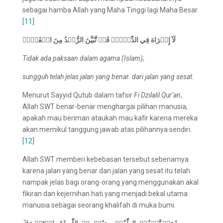
sebagai hamba Allah yang Maha Tinggi lagi Maha Besar.
[11]
لَآ إِكۡرَاهَ فِي الدِّيۡنِۖ قَدۡ تَّبَيَّنَ الرُّشۡدُ مِنَ الۡغَيِّۚ
Tidak ada paksaan dalam agama (Islam);
sungguh telah jelas jalan yang benar dari jalan yang sesat.
Menurut Sayyid Qutub dalam tafsir
Fi Dzilalil Qur’an
,
Allah SWT benar-benar menghargai pilihan manusia,
apakah mau beriman ataukah mau kafir karena mereka
akan memikul tanggung jawab atas pilihannya sendiri.
[12]
Allah SWT memberi kebebasan tersebut sebenarnya
karena jalan yang benar dan jalan yang sesat itu telah
nampak jelas bagi orang-orang yang menggunakan akal
fikiran dan kejernihan hati yang menjadi bekal utama
manusia sebagai seorang khalifah di muka bumi.