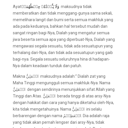
Ayat
وَلَا يَـُٔوۡدُهُۥ حِفۡظُهُمَاۚ
maksudnya tidak
memberatkan dan tidak menggang-gunya sama sekali,
memelihara langit dan bumi serta semua makhluk yang
ada pada keduanya, bahkan hal tersebut mudah dan
sangat ringan bagi-Nya, Dialah yang mengatur semua
jiwa beserta semua apa yang diperbuat-Nya, Dialah yang
mengawasi segala sesuatu, tidak ada sesuatupun yang
terhalang dari-Nya, dan tidak ada sesuatupun yang gaib
bagi-nya. Segala sesuatu seluruhnya hina di hadapan-
Nya dalam keadaan tunduk dan patuh.
Makna الۡعَلِيُّ
maksudnya adalah:” Dialah zat yang
Maha Tinggi mengungguli semua makhluk-Nya. Nama
الۡعَلِيُّ dengan sendirinya menunjukkan sifat Allah yang
Tinggi dan Atas. الۡعَلِيُّ berada tinggi di atas arsy-Nya
dengan hakikat dan cara yang hanya diketahui oleh-Nya,
kita tidak mengetahuinya. Nama الۡعَلِيُّ ini selalu
berbarengan dengan nama الۡعَظِيۡمُ. Dia adalah raja
yang tidak akan pernah lengser dari arsy-Nya, tidak