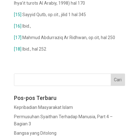
Ihya’it turots Al Arabiy, 1998) hal 170
[15]
Sayyid Qutb, op.cit., jilid 1 hal 345
[16]
Ibid.,
[17]
Mahmud Abdurraziq Ar Ridhwan, op.cit, hal 250
[18]
Ibid., hal 252
Pos-pos Terbaru
Kepribadian Masyarakat Islam
Permusuhan Syaithan Terhadap Manusia, Part 4 –
Bagian 3
Bangsa yang Ditolong