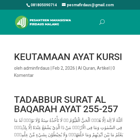
081805090714
pesmafirdaus@gmail.com
KEUTAMAAN AYAT KURSI
oleh
adminfirdaus
|
Feb 2, 2026
|
Al Quran
,
Artikel
|
0
Komentar
TADABBUR SURAT AL
BAQARAH AYAT 255-257
اَللّٰهُ لَآ اِلٰهَ اِلَّا هُوَۚ اَلْحَيُّ الْقَيُّوْمُ ەۚ لَا تَأْخُذُهٗ سِنَةٌ وَّلَا نَوْمٌۗ لَهٗ مَا
فِى السَّمٰوٰتِ وَمَا فِى الْاَرْضِۗ مَنْ ذَا الَّذِيْ يَشْفَعُ عِنْدَهٗٓ اِلَّا بِاِذْنِهٖۗ
يَعْلَمُ مَا بَيْنَ اَيْدِيْهِمْ وَمَا خَلْفَهُمْۚ وَلَا يُحِيْطُوْنَ بِشَيْءٍ مِّنْ عِلْمِهٖٓ