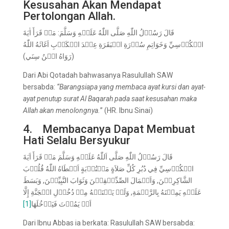
Kesusahan Akan Mendapat
Pertolongan Allah.
قَالَ رَسُوۡلُ اللّٰهِ صَلَّى اللّٰهُ عَلَيۡهِ وَسَلَّمَ: مَنۡ قَرَأَ اٰيَةَ
الۡكُرۡسِيِّ وَخَوَاتِمِ سُوۡرَةِ الۡبَقَرَةِ عِنۡدَ الۡكَرۡبِ اَغَاثَهُ اللّٰهُ
(رَوَاهُ ابۡنُ سِنَي)
Dari Abi Qotadah bahwasanya Rasulullah SAW
bersabda:
“Barangsiapa yang membaca ayat kursi dan ayat-
ayat penutup surat Al Baqarah pada saat kesusahan maka
Allah akan menolongnya
.
” (HR. Ibnu Sinai)
4. Membacanya Dapat Membuat
Hati Selalu Bersyukur
قَالَ رَسُوۡلُ اللّٰهِ صَلَّى اَللّٰهُ عَلَيۡهِ وَسَلَّمَ مَنۡ قَرَأَ اَيَةَ
الۡكُرۡسِيِّ فِي دُبُرِ كُلِّ صَلاَةٍ مَكۡتُوۡبَةٍ اَعۡطَاهُ اللّٰهُ قُلُوۡبَ
الشَّاكِرِيۡنَ, وَاَعۡمَالَ الصِّدِّيۡقِيۡنَ وَثَوَابَ النَّبِيِّيۡنَ, وَبَسَطَ
عَلَيۡهِ يَمِيۡنَهُ بِالرَّحۡمَةِ, وَلَمۡ يَمۡنَعۡهُ مِنۡ دُخُوۡلِ الۡجَنَّةِ إِلَّا
[1]
اَنۡ يَمُوۡتَ فَيَدۡخُلَهَا
Dari Ibnu Abbas ia berkata: Rasulullah SAW bersabda: