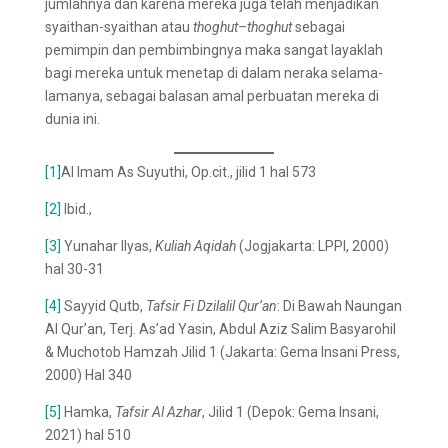
jumlahnya dan karena mereka juga telah menjadikan
syaithan-syaithan atau
thog
h
ut
–
thog
h
ut
sebagai
pemimpin dan pembimbingnya maka sangat layaklah
bagi mereka untuk menetap di dalam neraka selama-
lamanya, sebagai balasan amal perbuatan mereka di
dunia ini.
[1]
Al Imam As Suyuthi, Op.cit., jilid 1 hal 573
[2]
Ibid.,
[3]
Yunahar Ilyas,
Kuliah Aqidah
(Jogjakarta: LPPI, 2000)
hal 30-31
[4]
Sayyid Qutb,
Tafsir Fi Dzilalil Qur’an
: Di Bawah Naungan
Al Qur’an, Terj. As’ad Yasin, Abdul Aziz Salim Basyarohil
& Muchotob Hamzah Jilid 1 (Jakarta: Gema Insani Press,
2000) Hal 340
[5]
Hamka,
Tafsir Al Azhar
, Jilid 1 (Depok: Gema Insani,
2021) hal 510