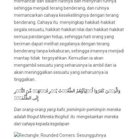
memancar dari dalam hatinya dan menyinari ruhnya
sehingga menjadi terang benderang, dan ruhnya
memancarkan cahaya kesekelilingnya dengan terang
benderang. Cahaya itu menyingkap hakikat-hakikat
segala sesuatu, hakikat-hakikat nilai dan hakikat-hakikat
semua pandangan hidup, sehingga hati orang yang
beriman dapat melihat segalanya dengan terang
benderang tanpa kekaburan, sehingga imannya menjadi
mantap tidak tergoyahkan. Kemudian ia akan
mengambil sesuatu yang seharusnya ia ambil dan ia
akan meninggalkan sesuatu yang seharusnya ia
tinggalkan.
وَالَّذِيۡنَ كَفَرُوٓا أَوۡلِيَآؤُهُمُ الطّٰغُوۡتُ يُخۡرِجُوۡنَهُمۡ مِّنَ النُّوۡرِ
إِلَى الظُّلُمٰتِۗ
Dan orang-orang yang kafir, pemimpin-pemimpin mereka
adalah thogut
Mereka thoghut itu mengeluarkan mereka
dari cahaya kepada kegelapan