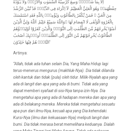
اِلَّا بِمَا شَاۤءَۚ وَسِعَ كُرْسِيُّهُ السَّمٰوٰتِ وَالْاَرْضَۚ وَلَا يَـُٔوْدُهٗ
حِفْظُهُمَاۚ وَهُوَ الْعَلِيُّ الْعَظِيْمُ. لَآ اِكْرَاهَ فِى الدِّيْنِۗ قَدْ تَّبَيَّنَ الرُّشْدُ
مِنَ الْغَيِّ ۚ فَمَنْ يَّكْفُرْ بِالطَّاغُوْتِ وَيُؤْمِنْۢ بِاللّٰهِ فَقَدِ اسْتَمْسَكَ
بِالْعُرْوَةِ الْوُثْقٰى لَا انْفِصَامَ لَهَا ۗوَاللّٰهُ سَمِيْعٌ عَلِيْمٌ. اَللّٰهُ وَلِيُّ الَّذِيْنَ
اٰمَنُوْا يُخْرِجُهُمْ مِّنَ الظُّلُمٰتِ اِلَى النُّوْرِۗ وَالَّذِيْنَ كَفَرُوْٓا اَوْلِيَاۤؤُهُمُ
الطَّاغُوْتُ يُخْرِجُوْنَهُمْ مِّنَ النُّوْرِ اِلَى الظُّلُمٰتِۗ اُولٰۤىِٕكَ اَصْحٰبُ
النَّارِۚ هُمْ فِيْهَا خٰلِدُوْنَ ࣖ
Artinya:
“Allah, tidak ada tuhan selain Dia, Yang Maha Hidup lagi
terus-menerus mengurus (makhluk-Nya). Dia tidak dilanda
oleh kantuk dan tidak (pula) oleh tidur. Milik-Nyalah apa yang
ada di langit dan apa yang ada di bumi. Tidak ada yang
dapat memberi syafaat di sisi-Nya tanpa izin-Nya. Dia
mengetahui apa yang ada di hadapan mereka dan apa yang
ada di belakang mereka. Mereka tidak mengetahui sesuatu
apa pun dari ilmu-Nya, kecuali apa yang Dia kehendaki.
Kursi-Nya (ilmu dan kekuasaan-Nya) meliputi langit dan
bumi. Dia tidak merasa berat memelihara keduanya. Dialah