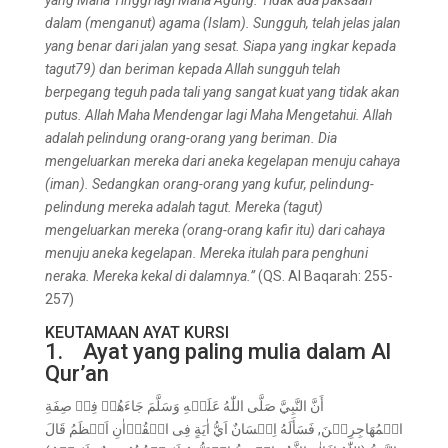
yang Maha Tinggi lagi Maha Agung. Tidak ada paksaan
dalam (menganut) agama (Islam). Sungguh, telah jelas jalan
yang benar dari jalan yang sesat. Siapa yang ingkar kepada
tagut79) dan beriman kepada Allah sungguh telah
berpegang teguh pada tali yang sangat kuat yang tidak akan
putus. Allah Maha Mendengar lagi Maha Mengetahui. Allah
adalah pelindung orang-orang yang beriman. Dia
mengeluarkan mereka dari aneka kegelapan menuju cahaya
(iman). Sedangkan orang-orang yang kufur, pelindung-
pelindung mereka adalah tagut. Mereka (tagut)
mengeluarkan mereka (orang-orang kafir itu) dari cahaya
menuju aneka kegelapan. Mereka itulah para penghuni
neraka. Mereka kekal di dalamnya.”
(QS. Al Baqarah: 255-
257)
KEUTAMAAN AYAT KURSI
1. Ayat yang paling mulia dalam Al
Qur’an
أَنَّ النَّبِيَّ صَلَّى اللّٰهُ عَلَيۡهِ وَسَلَّمَ جَاءَهُمۡ فِيۡ صِفَةِ
الۡمُهَاجِرِيۡنَ, فَسَأَلَهُ اِنۡسَانٌ اَيُّ اٰيَةٍ فِى الۡقُرۡاٰنِ اَعۡظَمُ قَالَ