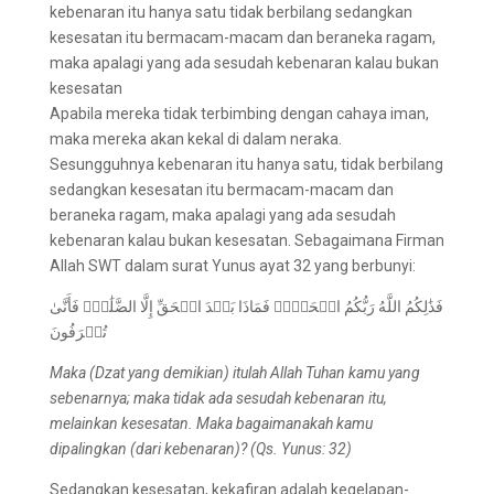
Apabila mereka tidak terbimbing dengan cahaya iman,
maka mereka akan kekal di dalam neraka.
Sesungguhnya kebenaran itu hanya satu, tidak berbilang
sedangkan kesesatan itu bermacam-macam dan
beraneka ragam, maka apalagi yang ada sesudah
kebenaran kalau bukan kesesatan. Sebagaimana Firman
Allah SWT dalam surat Yunus ayat 32 yang berbunyi:
فَذَٰلِكُمُ اللَّهُ رَبُّكُمُ الۡحَقُّۖ فَمَاذَا بَعۡدَ الۡحَقِّ إِلَّا الضَّلَٰلُۖ فَأَنَّىٰ
تُصۡرَفُونَ
Maka (Dzat yang demikian) itulah Allah Tuhan kamu yang
sebenarnya; maka tidak ada sesudah kebenaran itu,
melainkan kesesatan. Maka bagaimanakah kamu
dipalingkan (dari kebenaran)? (Qs. Yunus: 32)
Sedangkan kesesatan, kekafiran adalah kegelapan-