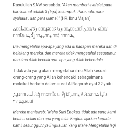
Rasulullah SAW bersabda:
“Akan memberi syafa
’
at pada
hari kiamat adalah 3
(tiga)
kelompok: Para nabi, para
syuhada’
,
dan para ulama
’.
”
(HR. Ibnu Majah)
يَعۡلَمُ مَا بَيۡنَ أَيۡدِيۡهِمۡ وَمَا خَلۡفَهُمۡۖ وَلَا يُحِيۡطُوۡنَ
بِشَيۡء
مِّنۡ عِلۡمِهِۦٓ إِلَّا بِمَا شَآءَۚ
Dia mengetahui apa-apa yang ada di hadapan mereka dan di
belakang mereka, dan mereka tidak mengetahui sesuatupun
dari ilmu Allah kecuali apa- apa yang Allah kehendaki
Tidak ada yang akan mengetahui ilmu Allah kecuali
orang-orang yang Allah kehendaki, sebagaimana
malaikat berkata dalam surat Al Baqarah ayat 32 yaitu:
قَالُواْ سُبۡحَٰنَكَ لَا عِلۡمَ لَنَآ إِلَّا مَا عَلَّمۡتَنَآۖ إِنَّكَ أَنتَ الۡعَلِيمُ
الۡحَكِيمُ ٣٢
Mereka menjawab: “Maha Suci Engkau, tidak ada yang kami
ketahui selain dari apa yang telah Engkau ajarkan kepada
kami, sesungguhnya Engkaulah Yang Maha Mengetahui lagi