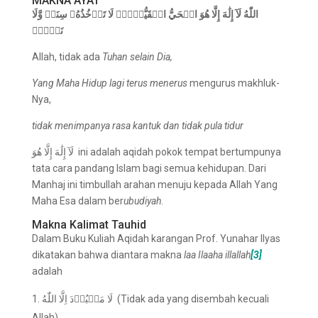
MAKNA AYAT
اللّٰهُ لَآ إِلَٰهَ إِلَّا هُوَ الۡحَيُّ الۡقَيُّوۡمُۚ لَا تَأۡخُذُهُۥ سِنَةٞ وَّلَا
نَوۡمٞۚ
Allah, tidak ada
Tuhan selain Dia,
Yang Maha Hidup lagi terus menerus
mengurus makhluk-
Nya,
tidak menimpanya
rasa
kantuk dan tidak pula tidur
لَآ إِلَٰهَ إِلَّا هُوَ
ini adalah aqidah pokok tempat bertumpunya
tata cara pandang Islam bagi semua kehidupan. Dari
Manhaj ini timbullah arahan menuju kepada Allah Yang
Maha Esa dalam ber
ubudiyah
.
Makna Kalimat Tauhid
Dalam Buku Kuliah Aqidah karangan Prof. Yunahar Ilyas
dikatakan bahwa diantara makna
laa Ilaaha illallah
[3]
adalah
لَا مَعۡبُوۡدَ اِلَّا اللّٰهُ (Tidak ada yang disembah kecuali
Allah)