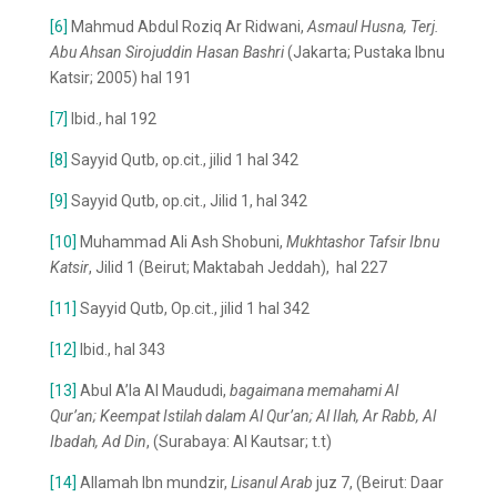
[6]
Mahmud Abdul Roziq Ar Ridwani,
Asmaul Husna
, Terj.
Abu Ahsan Sirojuddin Hasan Bashri
(Jakarta; Pustaka Ibnu
Katsir; 2005) hal 191
[7]
Ibid., hal 192
[8]
Sayyid Qutb, op.cit., jilid 1 hal 342
[9]
Sayyid Qutb, op.cit., Jilid 1, hal 342
[10]
Muhammad Ali Ash Shobuni,
Mukhtashor Tafsir
Ibnu
Katsir
, Jilid 1 (Beirut; Maktabah Jeddah), hal 227
[11]
Sayyid Qutb, Op.cit., jilid 1 hal 342
[12]
Ibid., hal 343
[13]
Abul A’la Al Maududi,
bagaimana memahami Al
Qur’an; Keempat Istilah dalam Al Qur’an; Al Ilah, Ar Rabb, Al
Ibadah, Ad Din
, (Surabaya: Al Kautsar; t.t)
[14]
Allamah Ibn mundzir,
Lisanul Arab
juz 7, (Beirut: Daar