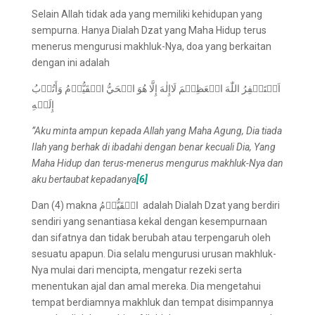
Selain Allah tidak ada yang memiliki kehidupan yang
sempurna. Hanya Dialah Dzat yang Maha Hidup terus
menerus mengurusi makhluk-Nya, doa yang berkaitan
dengan ini adalah
اَسۡتَغۡفِرُ اللّٰهَ الۡعَظِيۡمَ لَاإِلٰهَ إِلَّا هُوَ الۡحَيُّ الۡقَيُّوۡمُ وَأَتُوۡبُ
إِلَيۡهِ
”Aku minta ampun kepada Allah yang Maha Agung, Dia tiada
Ilah yang berhak di ibadahi dengan benar kecuali Dia
,
Y
ang
Maha Hidup dan terus-menerus mengurus makhluk-Nya dan
aku bertaubat kepadanya
[6]
Dan (4) makna الۡقَيُّوۡمُ adalah Dialah Dzat yang berdiri
sendiri yang senantiasa kekal dengan kesempurnaan
dan sifatnya dan tidak berubah atau terpengaruh oleh
sesuatu apapun. Dia selalu mengurusi urusan makhluk-
Nya mulai dari mencipta, mengatur rezeki serta
menentukan ajal dan amal mereka. Dia mengetahui
tempat berdiamnya makhluk dan tempat disimpannya