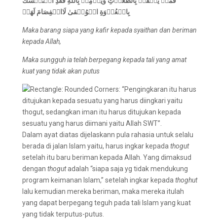
فَمَنۡ يَّكۡفُرۡ بِالطّٰغُوۡتِ وَيُؤۡمِنۢ بِاللّٰهِ فَقَدِ اسۡتَمۡسَكَ
بِالۡعُرۡوَةِ الۡوُثۡقىٰ لَاانۡفِصَامَ لَهَاۗ
Maka barang siapa yang kafir kepada syaithan dan beriman
kepada Allah,
Maka sungguh ia telah berpegang kepada tali yang amat
kuat yang tidak akan putus
Dalam ayat diatas dijelaskann pula rahasia untuk selalu
berada di jalan Islam yaitu, harus ingkar kepada
thogut
setelah itu baru beriman kepada Allah. Yang dimaksud
dengan
thogut
adalah “siapa saja yg tidak mendukung
program keimanan Islam,” setelah ingkar kepada
thoghut
lalu kemudian mereka beriman, maka mereka itulah
yang dapat berpegang teguh pada tali Islam yang kuat
yang tidak terputus-putus.