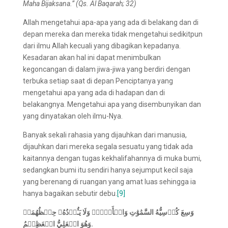
Maha Bijaksana.” (Qs. Al Baqarah; 32)
Allah mengetahui apa-apa yang ada di belakang dan di
depan mereka dan mereka tidak mengetahui sedikitpun
dari ilmu Allah kecuali yang dibagikan kepadanya.
Kesadaran akan hal ini dapat menimbulkan
kegoncangan di dalam jiwa-jiwa yang berdiri dengan
terbuka setiap saat di depan Penciptanya yang
mengetahui apa yang ada di hadapan dan di
belakangnya. Mengetahui apa yang disembunyikan dan
yang dinyatakan oleh ilmu-Nya.
Banyak sekali rahasia yang dijauhkan dari manusia,
dijauhkan dari mereka segala sesuatu yang tidak ada
kaitannya dengan tugas kekhalifahannya di muka bumi,
sedangkan bumi itu sendiri hanya sejumput kecil saja
yang berenang di ruangan yang amat luas sehingga ia
hanya bagaikan sebutir debu.
[9]
وَسِعَ كُرۡسِيُّهُ السَّمَٰوَٰتِ وَالۡأَرۡضَۖ
وَلَا يَـُٔوۡدُهُۥ حِفۡظُهُمَاۚ
وَهُوَ الۡعَلِيُّ الۡعَظِيۡمُ
.