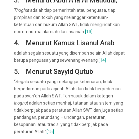
3. Menurut Abul A’la Al Maududi,
Thoghut
adalah tiap pemerintah atau penguasa, tiap
pimpinan dan tokoh yang melanggar ketentuan-
ketentuan dan hukum Allah SWT, tidak mengindahkan
norma-norma alamiah dan insaniah.
[13]
4. Menurut Kamus Lisanul Arab
adalah segala sesuatu yang disembah selain Allah dapat
berupa penguasa yang sewenang-wenang.
[14]
5. Menurut Sayyid Qutub
“Segala sesuatu yang melanggar kebenaran, tidak
berpedoman pada aqidah Allah dan tidak berpedoman
pada syari’ah Allah SWT. Termasuk dalam kategori
thog
h
ut
adalah setiap manhaj, tatanan atau sistem yang
tidak berpijak pada peraturan Allah SWT dan juga setiap
pandangan, perundang – undangan, peraturan,
kesopanan, atau tradisi yang tidak berpijak pada
peraturan Allah.”
[15]