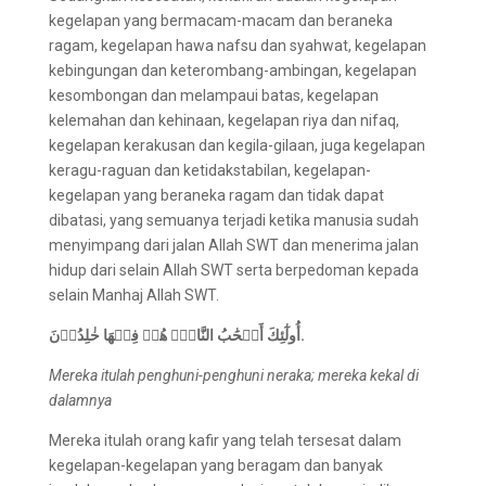
kegelapan yang bermacam-macam dan beraneka
ragam, kegelapan hawa nafsu dan syahwat, kegelapan
kebingungan dan keterombang-ambingan, kegelapan
kesombongan dan melampaui batas, kegelapan
kelemahan dan kehinaan, kegelapan riya dan nifaq,
kegelapan kerakusan dan kegila-gilaan, juga kegelapan
keragu-raguan dan ketidakstabilan, kegelapan-
kegelapan yang beraneka ragam dan tidak dapat
dibatasi, yang semuanya terjadi ketika manusia sudah
menyimpang dari jalan Allah SWT dan menerima jalan
hidup dari selain Allah SWT serta berpedoman kepada
selain Manhaj Allah SWT.
أُولٰٓئِكَ أَصۡحَٰبُ النَّارِۖ هُمۡ فِيۡهَا خٰلِدُوۡنَ.
Mereka itulah penghuni-penghuni neraka; mereka kekal di
dalamnya
Mereka itulah orang kafir yang telah tersesat dalam
kegelapan-kegelapan yang beragam dan banyak