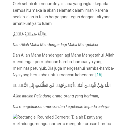
Oleh sebab itu menurutnya siapa yang ingkar kepada
semua itu maka ia akan selamat dalam iman, karena
seolah-olah ia telah berpegang teguh dengan tali yang
amat kuat yaitu Islam.
وَاللّٰهُ سَمِيۡعٌ عَلِيۡمٌ
.
Dan Allah Maha Mendengar lagi Maha Mengetahui
Dan Allah Maha Mendengar lagi Maha Mengetahui, Allah
mendengar permohonan hamba-hambanya yang
meminta petunjuk, Dia juga mengetahui hamba-hamba-
Nya yang berusaha untuk mencari kebenaran.
[16]
اللّٰهُ وَلِيُّ الَّذِيۡنَ اٰمَنُوۡاْ
يُخۡرِجُهُمۡ مِّنَ الظُّلُمٰتِ إِلَى النُّوۡرِۖ
Allah adalah Pelindung orang-orang yang beriman,
Dia mengeluarkan mereka dari kegelapan kepada cahaya