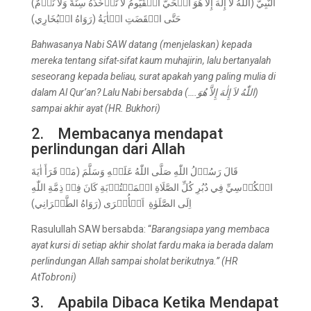
النَّبِيُّ (اللّٰهُ لاَ إِلٰهَ إِلاَّ هُوَ الۡحَيُّ الۡقَيُّومُ لَا تَأۡخُذُهُ سِنَةٌ وَلَا نَوۡمٌ)
حَتَّى انۡقَضَتِ الۡاٰيَةُ (رَوَاهُ الۡبُخَارِي)
Bahwasanya Nabi SAW
d
atang (menjelaskan) kepada
mereka tentang sifat-sifat kaum muhajirin, lalu bertanyalah
seseorang kepada beliau, surat apakah yang paling mulia di
dalam Al Qur’an? Lalu Nabi bersabda (….
اللّٰهُ لاَ إِلٰهَ إِلاَّ هُوَ
)
sampai akhir ayat (HR. Bukhori)
2. Membacanya mendapat
perlindungan dari Allah
قَالَ رَسُوۡلُ اللّٰهِ صَلَّى اللّٰهُ عَلَيۡهِ وَسَلَّمَ (مَنۡ قَرَأَ اٰيَةَ
الۡكُرۡسِيِّ فِي دُبُرِ كُلِّ الصَّلَاةِ الۡمَكۡتُوۡبَةِ كَانَ فِيۡ ذِمَّةِ اللّٰهِ
اِلَى الصَّلَوٰةِ اَلۡأُخۡرَى (رَوَاهُ الطَّبۡرَانِي)
Rasulullah SAW bersabda: “
Barangsiapa yang membaca
ayat kursi di setiap akhir sholat fardu maka ia berada dalam
perlindungan Allah sampai sholat berikutnya
.
”
(HR
AtTobroni)
3. Apabila Dibaca Ketika Mendapat