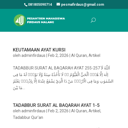
081805090714
pesmafirdaus@gmail.com
KEUTAMAAN AYAT KURSI
oleh
adminfirdaus
|
Feb 2, 2026
|
Al Quran
,
Artikel
TADABBUR SURAT AL BAQARAH AYAT 255-257 اَللّٰهُ لَآ
اِلٰهَ اِلَّا هُوَۚ اَلْحَيُّ الْقَيُّوْمُ ەۚ لَا تَأْخُذُهٗ سِنَةٌ وَّلَا نَوْمٌۗ لَهٗ مَا فِى
السَّمٰوٰتِ وَمَا فِى الْاَرْضِۗ مَنْ ذَا الَّذِيْ يَشْفَعُ عِنْدَهٗٓ اِلَّا بِاِذْنِهٖۗ يَعْلَمُ
مَا بَيْنَ...
TADABBUR SURAT AL BAQARAH AYAT 1-5
oleh
adminfirdaus
|
Feb 2, 2026
|
Al Quran
,
Artikel
,
Tadabbur Qur'an