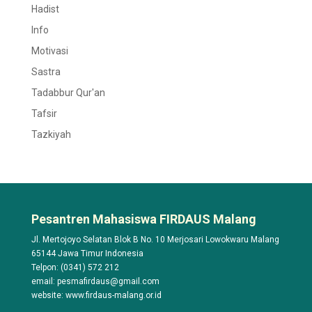
Hadist
Info
Motivasi
Sastra
Tadabbur Qur'an
Tafsir
Tazkiyah
Pesantren Mahasiswa FIRDAUS Malang
Jl. Mertojoyo Selatan Blok B No. 10 Merjosari Lowokwaru Malang
65144 Jawa Timur Indonesia
Telpon: (0341) 572 212
email: pesmafirdaus@gmail.com
website: www.firdaus-malang.or.id